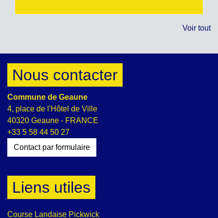
Voir tout
Nous contacter
Commune de Geaune
4, place de l'Hôtel de Ville
40320 Geaune - FRANCE
+33 5 58 44 50 27
Contact par formulaire
Liens utiles
Course Landaise Pickwick