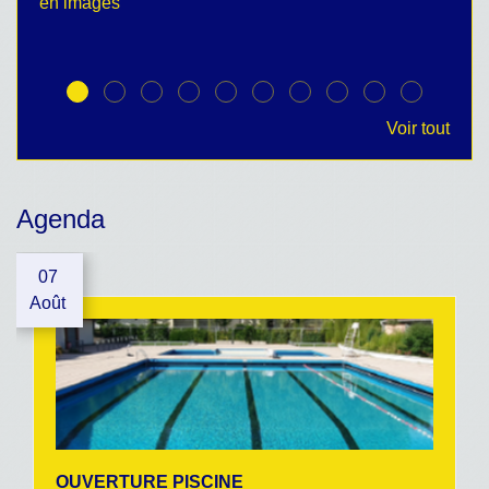
en images
no
Voir tout
Agenda
07
Août
OUVERTURE PISCINE