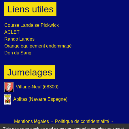
Liens utiles
Course Landaise Pickwick
ACLET
Rando Landes
Orange équipement endommagé
Don du Sang
Jumelages
Village-Neuf (68300)
Ablitas (Navarre Espagne)
Mentions légales
-
Politique de confidentialité
-
Accessibilité
-
Plan du site
-
Gestion des cookies
This site uses cookies and gives you control over what you want