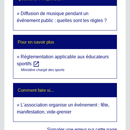
Diffusion de musique pendant un
événement public : quelles sont les règles ?
Pour en savoir plus
Réglementation applicable aux éducateurs
open_in_new
sportifs
Ministère chargé des sports
Comment faire si...
L'association organise un événement : fête,
manifestation, vide-grenier
Signaler une erreur sur cette page