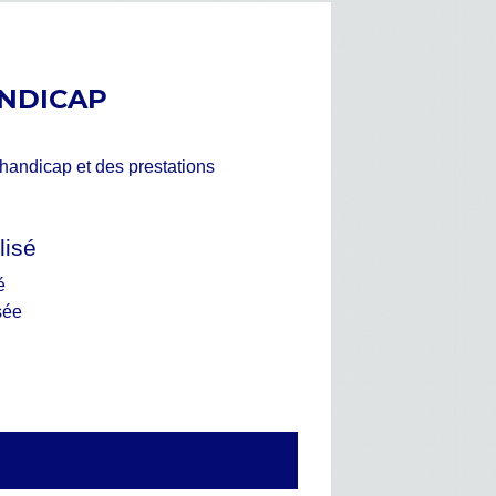
ANDICAP
handicap et des prestations
lisé
é
sée