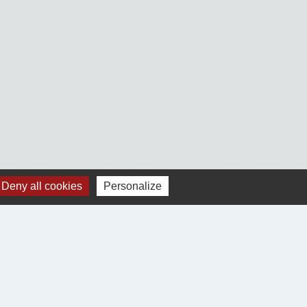
Voir tout
Deny all cookies
Personalize
Jumelages
Village-Neuf (68300)