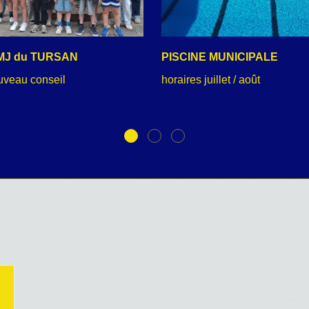
MJ du TURSAN
PISCINE MUNICIPALE
uveau conseil
horaires juillet / août