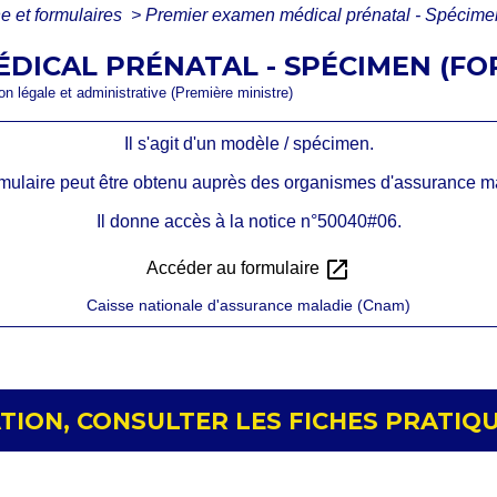
ne et formulaires
>
Premier examen médical prénatal - Spécime
DICAL PRÉNATAL - SPÉCIMEN (FOR
ion légale et administrative (Première ministre)
Il s'agit d'un modèle / spécimen.
mulaire peut être obtenu auprès des organismes d'assurance m
Il donne accès à la notice n°50040#06.
open_in_new
Accéder au formulaire
Caisse nationale d'assurance maladie (Cnam)
ION, CONSULTER LES FICHES PRATIQU