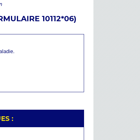
n
MULAIRE 10112*06)
aladie.
ES :