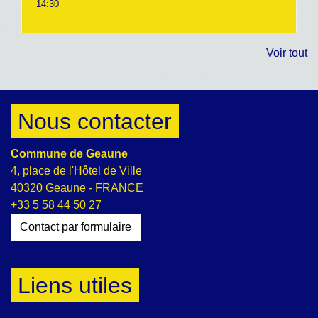
14:30
Voir tout
Nous contacter
Commune de Geaune
4, place de l'Hôtel de Ville
40320 Geaune - FRANCE
+33 5 58 44 50 27
Contact par formulaire
Liens utiles