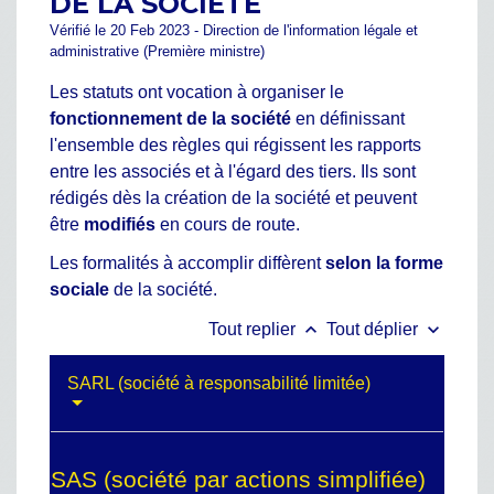
DE LA SOCIÉTÉ
Vérifié le 20 Feb 2023 - Direction de l'information légale et
administrative (Première ministre)
Les statuts ont vocation à organiser le
fonctionnement de la société
en définissant
l'ensemble des règles qui régissent les rapports
entre les associés et à l'égard des tiers. Ils sont
rédigés dès la création de la société et peuvent
être
modifiés
en cours de route.
Les formalités à accomplir diffèrent
selon la forme
sociale
de la société.
keyboard_arrow_up
keyboard_arrow_down
Tout replier
Tout déplier
SARL (société à responsabilité limitée)
SAS (société par actions simplifiée)