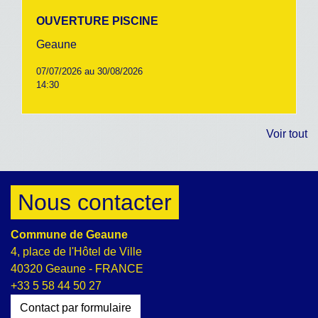
OUVERTURE PISCINE
Geaune
07/07/2026 au 30/08/2026
14:30
Voir tout
Nous contacter
Commune de Geaune
4, place de l'Hôtel de Ville
40320 Geaune - FRANCE
+33 5 58 44 50 27
Contact par formulaire