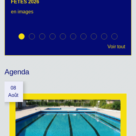
FETES 2026
C
en images
no
Voir tout
Agenda
08
Août