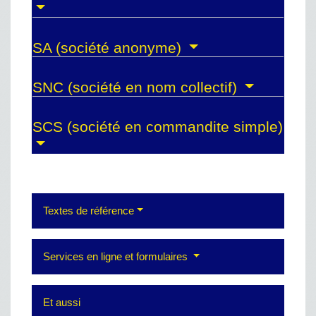
SA (société anonyme)
SNC (société en nom collectif)
SCS (société en commandite simple)
Textes de référence
Services en ligne et formulaires
Et aussi