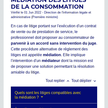
DE LA CONSOMMATION
Vérifié le 01 Jun 2022 - Direction de l'information légale et
administrative (Première ministre)
En cas de litige portant sur l'exécution d'un contrat
de vente ou de prestation de service, le
professionnel doit proposer au consommateur de
parvenir
à
un accord sans intervention du juge
.
Cette procédure alternative de règlement des
litiges est appelée
médiation
. Elle implique
l'intervention d'un
médiateur
dont la mission est
de proposer une solution permettant la résolution
amiable du litige.
keyboard_arrow_up
keyboard_arrow_down
Tout replier
Tout déplier
Quels sont les litiges compatibles avec
la médiation ?