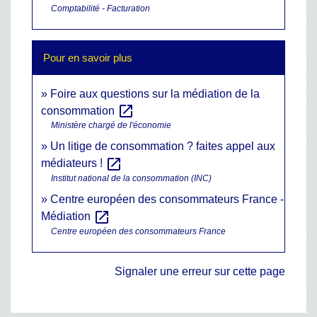
Comptabilité - Facturation
Pour en savoir plus
Foire aux questions sur la médiation de la
open_in_new
consommation
Ministère chargé de l'économie
Un litige de consommation ? faites appel aux
open_in_new
médiateurs !
Institut national de la consommation (INC)
Centre européen des consommateurs France -
open_in_new
Médiation
Centre européen des consommateurs France
Signaler une erreur sur cette page