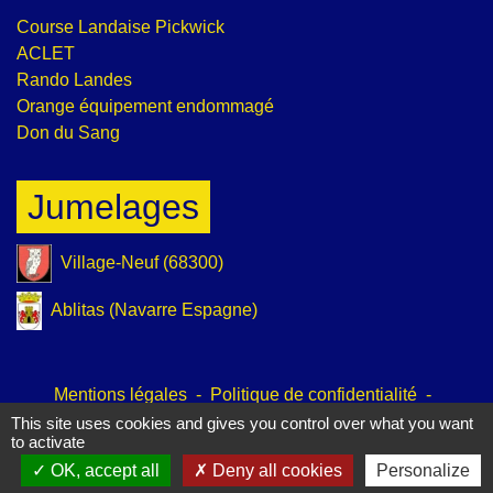
Course Landaise Pickwick
ACLET
Rando Landes
Orange équipement endommagé
Don du Sang
Jumelages
Village-Neuf (68300)
Ablitas (Navarre Espagne)
Mentions légales
-
Politique de confidentialité
-
Accessibilité
-
Plan du site
-
Gestion des cookies
This site uses cookies and gives you control over what you want
to activate
OK, accept all
Deny all cookies
Personalize
Site créé en partenariat avec Réseau des Communes