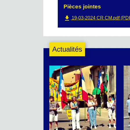
Pièces jointes
file_download
19-03-2024 CR CM.pdf (PDF
Actualités