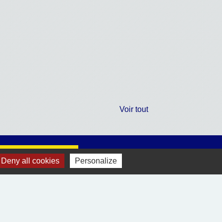
Voir tout
Jumelages
Deny all cookies
Personalize
Village-Neuf (68300)
Ablitas (Navarre Espagne)