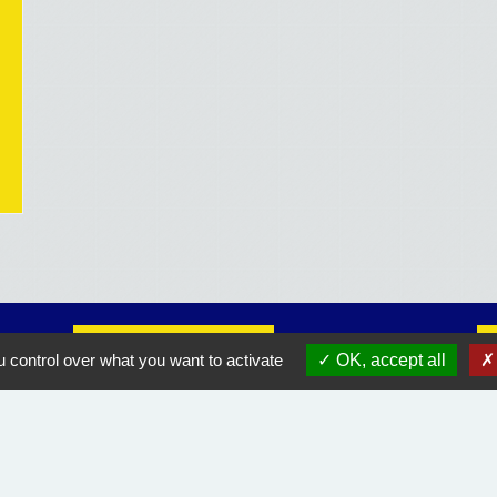
Liens utiles
 control over what you want to activate
OK, accept all
Course Landaise Pickwick
ACLET
Rando Landes
Orange équipement endommagé