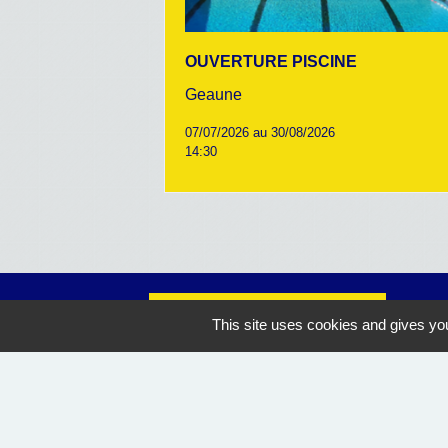
OUVERTURE PISCINE
Geaune
07/07/2026 au 30/08/2026
14:30
Nous contacter
This site uses cookies and gives you
Commune de Geaune
4, place de l'Hôtel de Ville
40320 Geaune - FRANCE
+33 5 58 44 50 27