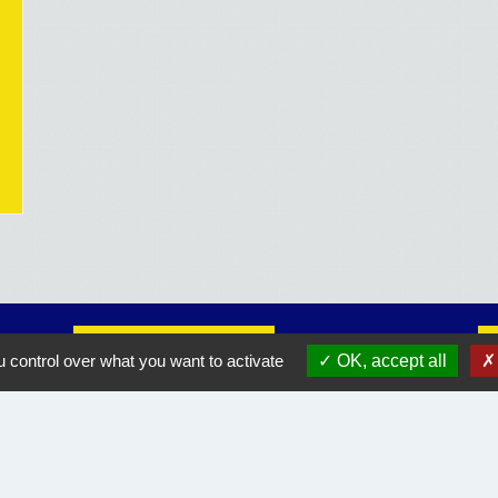
Liens utiles
 control over what you want to activate
OK, accept all
Course Landaise Pickwick
ACLET
Rando Landes
Orange équipement endommagé