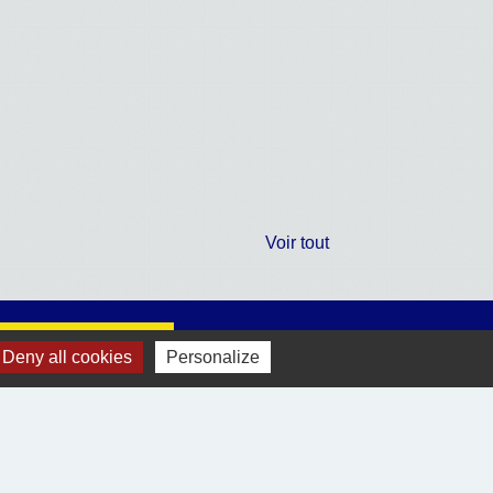
Voir tout
Jumelages
Deny all cookies
Personalize
Village-Neuf (68300)
Ablitas (Navarre Espagne)