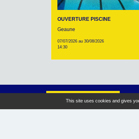
OUVERTURE PISCINE
Geaune
07/07/2026 au 30/08/2026
14:30
Nous contacter
This site uses cookies and gives you
Commune de Geaune
4, place de l'Hôtel de Ville
40320 Geaune - FRANCE
+33 5 58 44 50 27