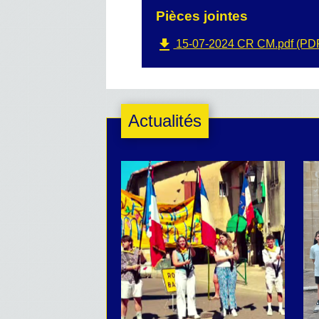
Pièces jointes
file_download
15-07-2024 CR CM.pdf (PDF
Actualités