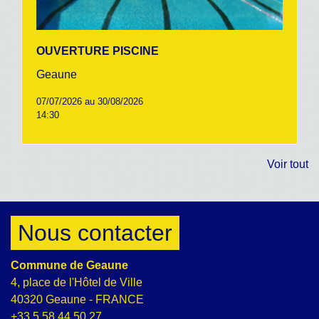
OUVERTURE PISCINE
Geaune
07/07/2026 au 30/08/2026
14:30
Voir tout
Nous contacter
Commune de Geaune
4, place de l'Hôtel de Ville
40320 Geaune - FRANCE
+33 5 58 44 50 27