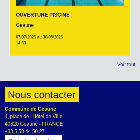
OUVERTURE PISCINE
Geaune
07/07/2026 au 30/08/2026
14:30
Voir tout
Nous contacter
Commune de Geaune
4, place de l'Hôtel de Ville
40320 Geaune - FRANCE
+33 5 58 44 50 27