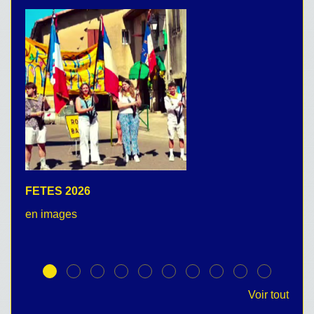
FETES 2026
C
en images
no
Voir tout