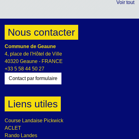
Voir tout
Nous contacter
Commune de Geaune
4, place de l'Hôtel de Ville
40320 Geaune - FRANCE
+33 5 58 44 50 27
Contact par formulaire
Liens utiles
Course Landaise Pickwick
ACLET
Rando Landes