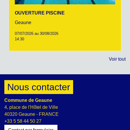
OUVERTURE PISCINE
Geaune
07/07/2026 au 30/08/2026
14:30
Voir tout
Nous contacter
Commune de Geaune
4, place de l'Hôtel de Ville
40320 Geaune - FRANCE
+33 5 58 44 50 27