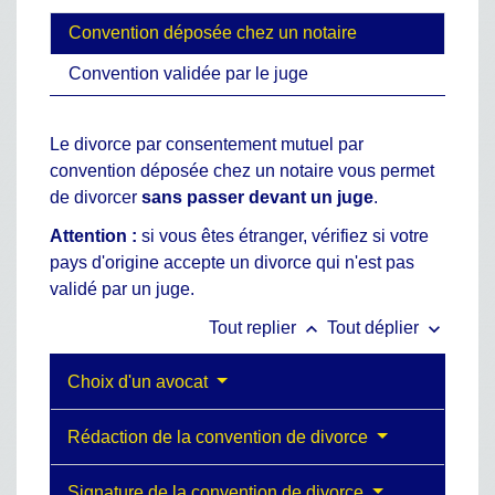
Convention déposée chez un notaire
Convention validée par le juge
Le divorce par consentement mutuel par
convention déposée chez un notaire vous permet
de divorcer
sans passer devant un juge
.
Attention :
si vous êtes étranger, vérifiez si votre
pays d'origine accepte un divorce qui n'est pas
validé par un juge.
keyboard_arrow_up
keyboard_arrow_down
Tout replier
Tout déplier
Choix d'un avocat
Rédaction de la convention de divorce
Signature de la convention de divorce