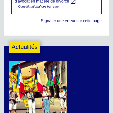
open_in_new
d'avocat en matière de divorce
Conseil national des barreaux
Signaler une erreur sur cette page
Actualités