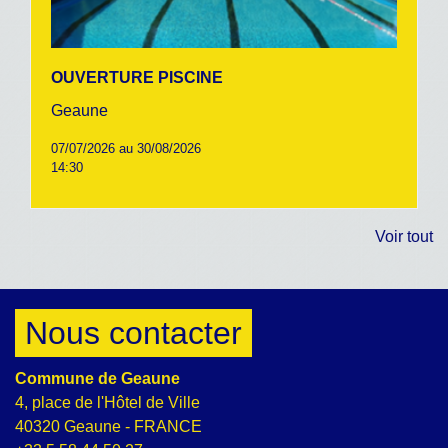
OUVERTURE PISCINE
Geaune
07/07/2026 au 30/08/2026
14:30
Voir tout
Nous contacter
Commune de Geaune
4, place de l'Hôtel de Ville
40320 Geaune - FRANCE