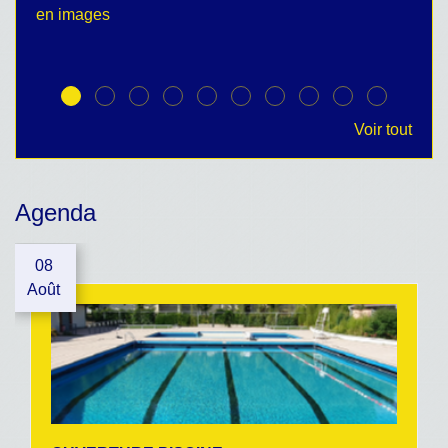
en images
no
Voir tout
Agenda
08
Août