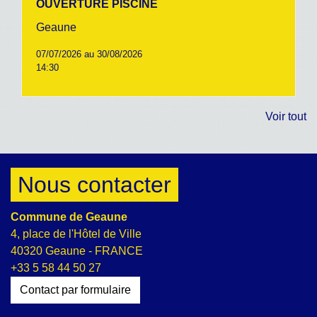
OUVERTURE PISCINE
Geaune
07/07/2026 au 30/08/2026
14:30
Voir tout
Nous contacter
Commune de Geaune
4, place de l'Hôtel de Ville
40320 Geaune - FRANCE
+33 5 58 44 50 27
Contact par formulaire