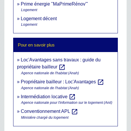
Prime énergie "MaPrimeRénov'"
Logement
Logement décent
Logement
Pour en savoir plus
Loc'Avantages sans travaux : guide du
open_in_new
propriétaire bailleur
Agence nationale de l'habitat (Anah)
open_in_new
Propriétaire bailleur : Loc'Avantages
Agence nationale de l'habitat (Anah)
open_in_new
Intermédiation locative
Agence nationale pour l'information sur le logement (Anil)
open_in_new
Conventionnement APL
Ministère chargé du logement