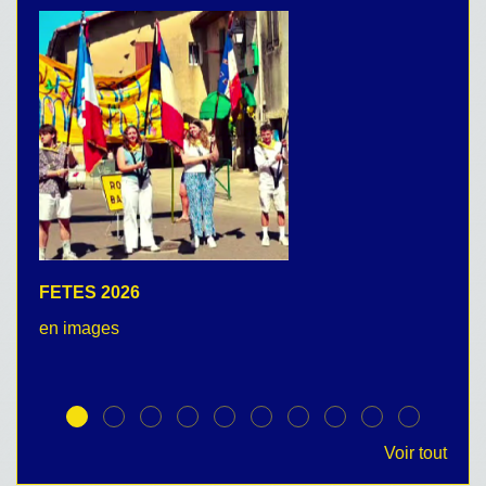
FETES 2026
C
en images
no
Voir tout