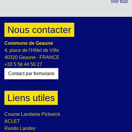
Voir tout
Nous contacter
Commune de Geaune
4, place de l'Hôtel de Ville
40320 Geaune - FRANCE
+33 5 58 44 50 27
Contact par formulaire
Liens utiles
Course Landaise Pickwick
ACLET
Rando Landes