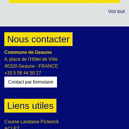
Voir tout
Nous contacter
Commune de Geaune
4, place de l'Hôtel de Ville
40320 Geaune - FRANCE
+33 5 58 44 50 27
Contact par formulaire
Liens utiles
Course Landaise Pickwick
ACLET