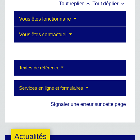
keyboard_arrow_up
keyboard_arrow_down
Tout replier
Tout déplier
Vous êtes fonctionnaire
Vous êtes contractuel
Textes de référence
Services en ligne et formulaires
Signaler une erreur sur cette page
Actualités