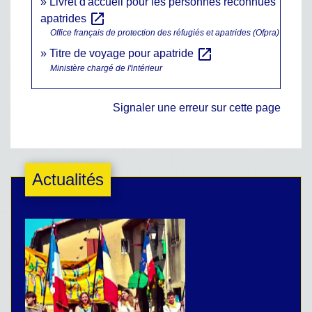
Livret d'accueil pour les personnes reconnues
open_in_new
apatrides
Office français de protection des réfugiés et apatrides (Ofpra)
open_in_new
Titre de voyage pour apatride
Ministère chargé de l'intérieur
Signaler une erreur sur cette page
Actualités