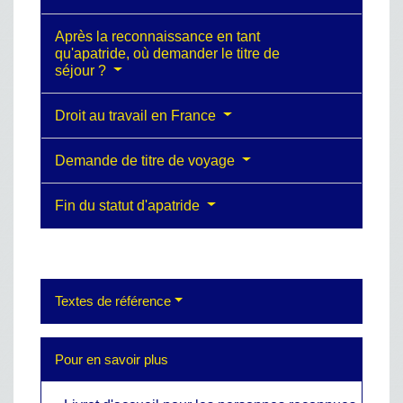
Après la reconnaissance en tant
qu'apatride, où demander le titre de
séjour ?
Droit au travail en France
Demande de titre de voyage
Fin du statut d'apatride
Textes de référence
Pour en savoir plus