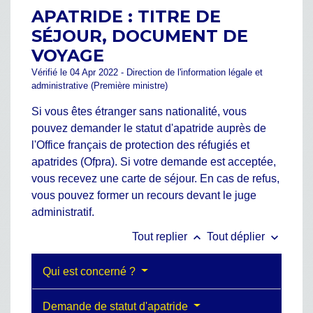
APATRIDE : TITRE DE
SÉJOUR, DOCUMENT DE
VOYAGE
Vérifié le 04 Apr 2022 - Direction de l'information légale et
administrative (Première ministre)
Si vous êtes étranger sans nationalité, vous
pouvez demander le statut d'apatride auprès de
l'Office français de protection des réfugiés et
apatrides (Ofpra). Si votre demande est acceptée,
vous recevez une carte de séjour. En cas de refus,
vous pouvez former un recours devant le juge
administratif.
keyboard_arrow_up
keyboard_arrow_down
Tout replier
Tout déplier
Qui est concerné ?
Demande de statut d'apatride