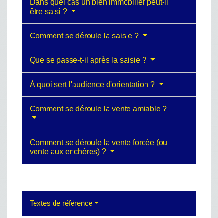
Dans quel cas un bien immobilier peut-il
être saisi ?
Comment se déroule la saisie ?
Que se passe-t-il après la saisie ?
À quoi sert l'audience d'orientation ?
Comment se déroule la vente amiable ?
Comment se déroule la vente forcée (ou
vente aux enchères) ?
Textes de référence