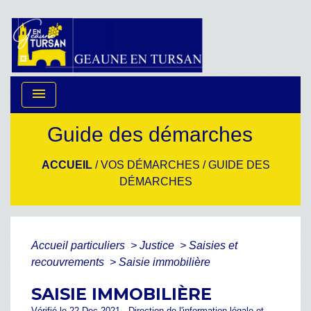
menu
Guide des démarches
ACCUEIL
/
VOS DÉMARCHES
/
GUIDE DES
DÉMARCHES
Accueil particuliers
>
Justice
>
Saisies et
recouvrements
>
Saisie immobilière
SAISIE IMMOBILIÈRE
Vérifié le 22 Dec 2021 - Direction de l'information légale et