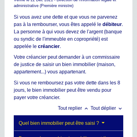
administrative (Première ministre)
Si vous avez une dette et que vous ne parvenez
pas à la rembourser, vous êtes appelé le
débiteur
.
La personne à qui vous devez de l'argent (banque
ou syndic de l'immeuble en copropriété) est
appelée le
créancier
.
Votre créancier peut demander à un commissaire
de justice de saisir un bien immobilier (maison,
appartement...) vous appartenant.
Si vous ne remboursez pas votre dette dans les 8
jours, le bien immobilier peut être vendu pour
payer votre créancier.
keyboard_arrow_up
keyboard_arrow_down
Tout replier
Tout déplier
Quel bien immobilier peut être saisi ?