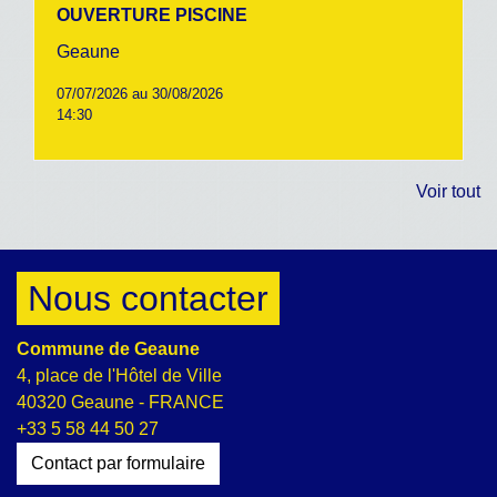
OUVERTURE PISCINE
Geaune
07/07/2026 au 30/08/2026
14:30
Voir tout
Nous contacter
Commune de Geaune
4, place de l'Hôtel de Ville
40320 Geaune - FRANCE
+33 5 58 44 50 27
Contact par formulaire