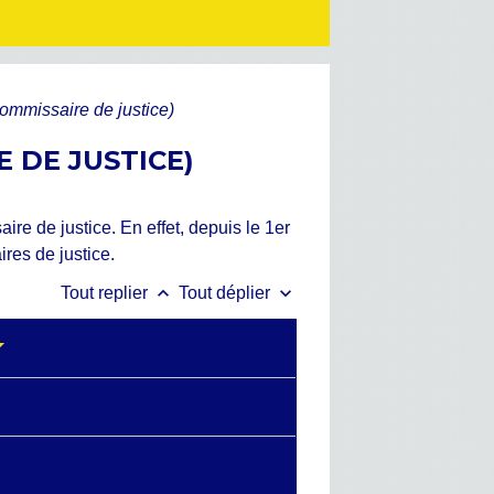
commissaire de justice)
E DE JUSTICE)
re de justice. En effet, depuis le 1
er
ires de justice.
keyboard_arrow_up
keyboard_arrow_down
Tout replier
Tout déplier