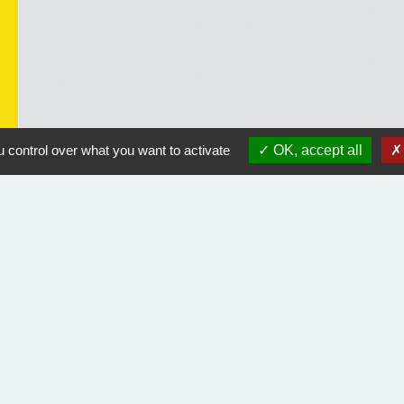
 control over what you want to activate
OK, accept all
Liens utiles
Course Landaise Pickwick
ACLET
Rando Landes