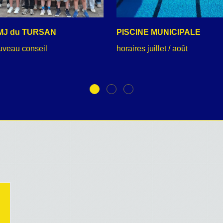
MJ du TURSAN
PISCINE MUNICIPALE
uveau conseil
horaires juillet / août