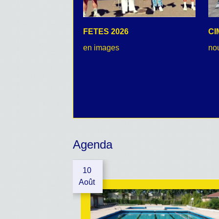
FETES 2026
CI
en images
no
Agenda
10
Août