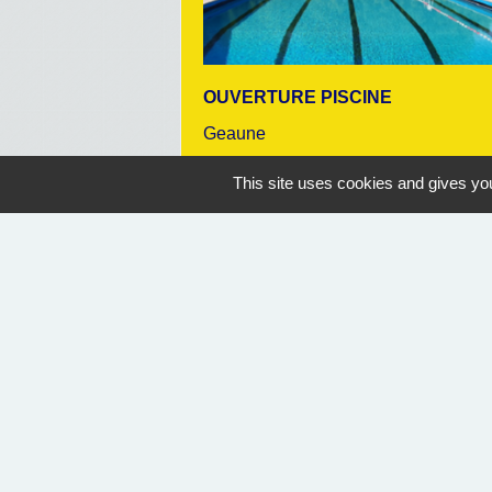
OUVERTURE PISCINE
Geaune
07/07/2026 au 30/08/2026
This site uses cookies and gives you
14:30
Nous contacter
Commune de Geaune
4, place de l'Hôtel de Ville
40320 Geaune - FRANCE