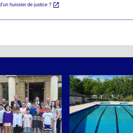
open_in_new
 d'un huissier de justice ?