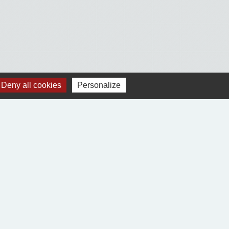
Deny all cookies
Personalize
Voir tout
Jumelages
Village-Neuf (68300)
Ablitas (Navarre Espagne)