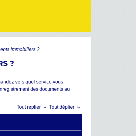
nts immobiliers ?
S ?
mandez vers quel service vous
'enregistrement des documents au
keyboard_arrow_up
keyboard_arrow_down
Tout replier
Tout déplier