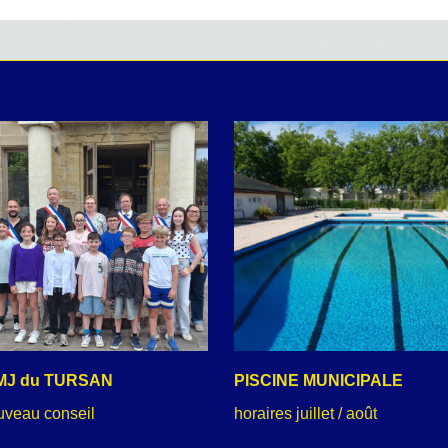
MJ du TURSAN
PISCINE MUNICIPALE
uveau conseil
horaires juillet / août