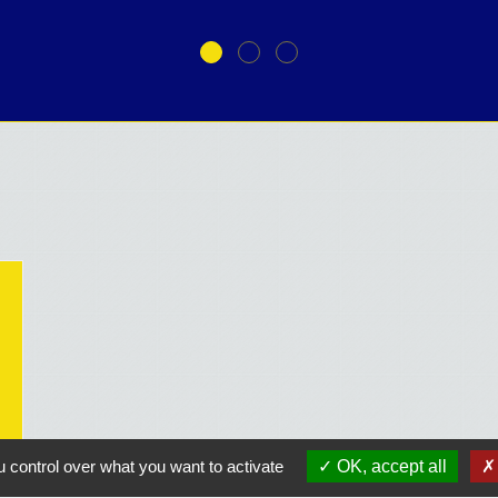
 control over what you want to activate
OK, accept all