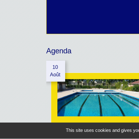
Agenda
10
Août
OUVERTURE PISCINE
This site uses cookies and gives you
Geaune