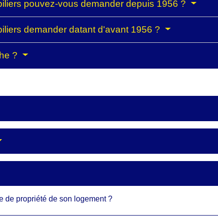
iliers pouvez-vous demander depuis 1956 ?
liers demander datant d'avant 1956 ?
che ?
cte de propriété de son logement ?