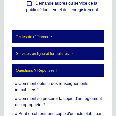
check_box_outline_blank
Demande auprès du service de la
publicité foncière et de l'enregistrement
Textes de référence
Services en ligne et formulaires
Questions ? Réponses !
Comment obtenir des renseignements
immobiliers ?
Comment se procurer la copie d'un règlement
de copropriété ?
Peut-on obtenir une copie d'un acte établi par