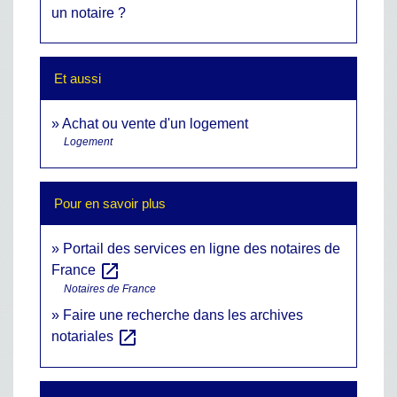
un notaire ?
Et aussi
Achat ou vente d'un logement
Logement
Pour en savoir plus
Portail des services en ligne des notaires de
open_in_new
France
Notaires de France
Faire une recherche dans les archives
open_in_new
notariales