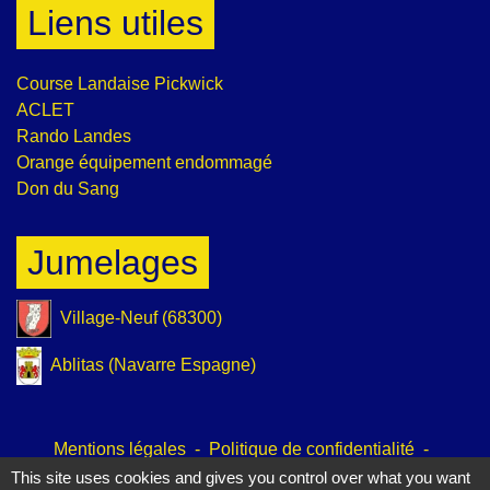
Liens utiles
Course Landaise Pickwick
ACLET
Rando Landes
Orange équipement endommagé
Don du Sang
Jumelages
Village-Neuf (68300)
Ablitas (Navarre Espagne)
Mentions légales
-
Politique de confidentialité
-
Accessibilité
-
Plan du site
-
Gestion des cookies
This site uses cookies and gives you control over what you want