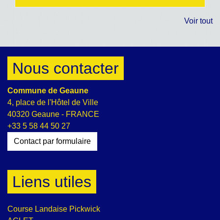
Voir tout
Nous contacter
Commune de Geaune
4, place de l'Hôtel de Ville
40320 Geaune - FRANCE
+33 5 58 44 50 27
Contact par formulaire
Liens utiles
Course Landaise Pickwick