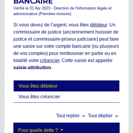
BANCAIRE
Vérifié le 01 Apr 2023 - Direction de l'information légale et
administrative (Première ministre)
Si vous devez de l'argent, vous êtes
débiteur
. Un
commissaire de justice (anciennement huissier de
justice et commissaire-priseur judiciaire) peut faire
une saisie sur votre compte bancaire (ou plusieurs
de vos comptes) pour rembourser en partie ou en
totalité votre
créancier
. Cette saisie est appelée
saisie-attribution
.
Vous êtes débiteur
Vous êtes créancier
keyboard_arrow_up
keyboard_arrow_down
Tout replier
Tout déplier
Pour quelle dette ?