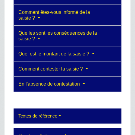
Comment êtes-vous informé de la
saisie ?
Quelles sont les conséquences de la
saisie ?
Quel est le montant de la saisie ?
Comment contester la saisie ?
En l'absence de contestation
Textes de référence