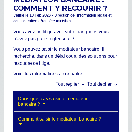
COMMENT Y RECOURIR ?
Vérifié le 10 Feb 2023 - Direction de l'information légale et
administrative (Première ministre)
Vous avez un litige avec votre banque et vous
n'avez pas pu le régler seul ?
Vous pouvez saisir le médiateur bancaire. Il
recherche, dans un délai court, des solutions pour
résoudre ce litige.
Voici les informations à connaître.
keyboard_arrow_up
keyboard_arrow_down
Tout replier
Tout déplier
Dans quel cas saisir le médiateur
bancaire ?
Comment saisir le médiateur bancaire ?