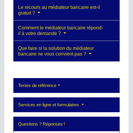
Le recours au médiateur bancaire est-il
gratuit ?
Comment le médiateur bancaire répond-
il à votre demande ?
Que faire si la solution du médiateur
bancaire ne vous convient pas ?
Textes de référence
Services en ligne et formulaires
Questions ? Réponses !