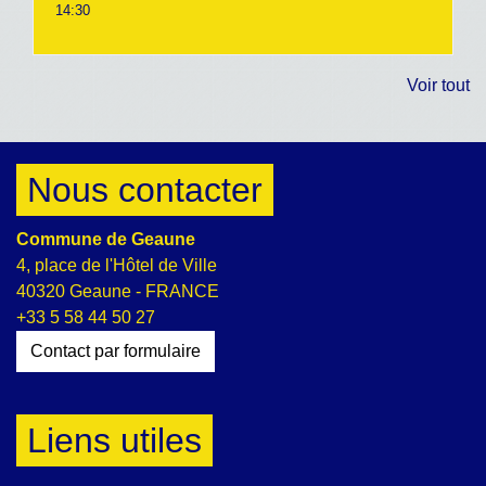
14:30
Voir tout
Nous contacter
Commune de Geaune
4, place de l'Hôtel de Ville
40320 Geaune - FRANCE
+33 5 58 44 50 27
Contact par formulaire
Liens utiles