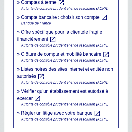
open_in_new
Comptes à terme
Autorité de contrôle prudentiel et de résolution (ACPR)
open_in_new
Compte bancaire : choisir son compte
Banque de France
Offre spécifique pour la clientèle fragile
open_in_new
financièrement
Autorité de contrôle prudentiel et de résolution (ACPR)
open_in_new
Clôture de compte et mobilité bancaire
Autorité de contrôle prudentiel et de résolution (ACPR)
Listes noires des sites internet et entités non
open_in_new
autorisés
Autorité de contrôle prudentiel et de résolution (ACPR)
Vérifier qu'un établissement est autorisé à
open_in_new
exercer
Autorité de contrôle prudentiel et de résolution (ACPR)
open_in_new
Régler un litige avec votre banque
Autorité de contrôle prudentiel et de résolution (ACPR)