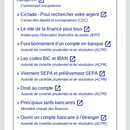
Commission européenne
open_in_new
Ciclade - Pour rechercher votre argent
Caisse des dépôts et consignations (CDC)
open_in_new
Le site de la finance pour tous
Institut pour l'éducation financière du public (IEFP)
open_in_new
Fonctionnement d'un compte en banque
Autorité de contrôle prudentiel et de résolution (ACPR)
open_in_new
Les codes BIC et IBAN
Autorité de contrôle prudentiel et de résolution (ACPR)
open_in_new
Virement SEPA et prélèvement SEPA
Autorité de contrôle prudentiel et de résolution (ACPR)
open_in_new
Droit au compte
Autorité de contrôle prudentiel et de résolution (ACPR)
open_in_new
Principaux tarifs bancaires
Ministère chargé des finances
open_in_new
Ouvrir un compte bancaire à l'étranger
Autorité de contrôle prudentiel et de résolution (ACPR)