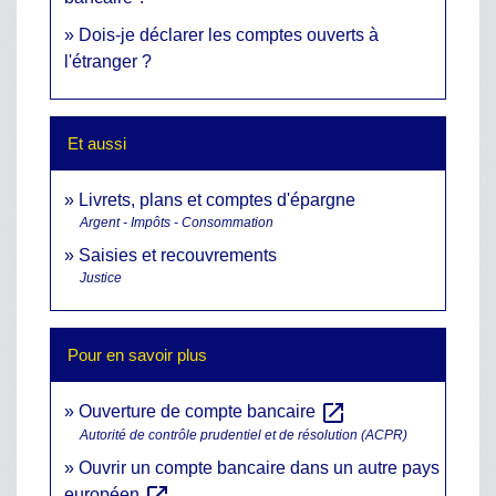
Dois-je déclarer les comptes ouverts à
l'étranger ?
Et aussi
Livrets, plans et comptes d'épargne
Argent - Impôts - Consommation
Saisies et recouvrements
Justice
Pour en savoir plus
open_in_new
Ouverture de compte bancaire
Autorité de contrôle prudentiel et de résolution (ACPR)
Ouvrir un compte bancaire dans un autre pays
open_in_new
européen