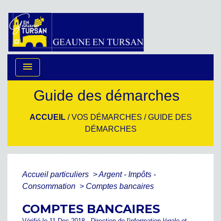
menu
Guide des démarches
ACCUEIL
/
VOS DÉMARCHES
/
GUIDE DES
DÉMARCHES
Accueil particuliers
>
Argent - Impôts -
Consommation
>
Comptes bancaires
COMPTES BANCAIRES
Vérifié le 11 Dec 2018 - Direction de l'information légale et