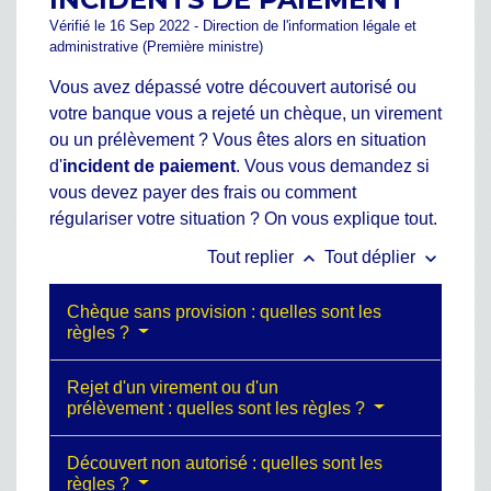
Vérifié le 16 Sep 2022 - Direction de l'information légale et
administrative (Première ministre)
Vous avez dépassé votre découvert autorisé ou
votre banque vous a rejeté un chèque, un virement
ou un prélèvement ? Vous êtes alors en situation
d'
incident de paiement
. Vous vous demandez si
vous devez payer des frais ou comment
régulariser votre situation ? On vous explique tout.
keyboard_arrow_up
keyboard_arrow_down
Tout replier
Tout déplier
Chèque sans provision : quelles sont les
règles ?
Rejet d'un virement ou d'un
prélèvement : quelles sont les règles ?
Découvert non autorisé : quelles sont les
règles ?