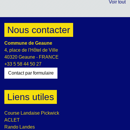
Voir tout
Nous contacter
Commune de Geaune
4, place de l'Hôtel de Ville
40320 Geaune - FRANCE
+33 5 58 44 50 27
Contact par formulaire
Liens utiles
Course Landaise Pickwick
ACLET
Rando Landes