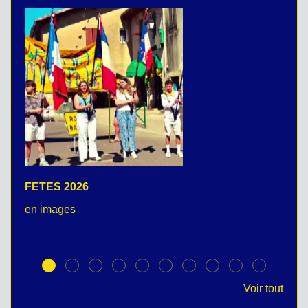
FETES 2026
C
en images
no
Voir tout