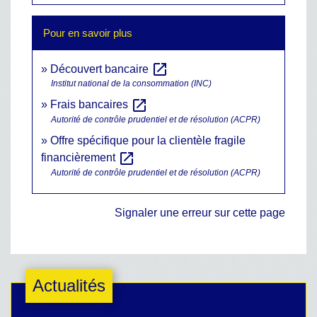
Pour en savoir plus
open_in_new
Découvert bancaire
Institut national de la consommation (INC)
open_in_new
Frais bancaires
Autorité de contrôle prudentiel et de résolution (ACPR)
Offre spécifique pour la clientèle fragile
open_in_new
financièrement
Autorité de contrôle prudentiel et de résolution (ACPR)
Signaler une erreur sur cette page
Actualités