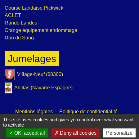
Course Landaise Pickwick
ACLET
Rando Landes
Orange équipement endommagé
Don du Sang
Jumelages
Village-Neuf (68300)
Ablitas (Navarre Espagne)
Mentions légales
-
Politique de confidentialité
-
Accessibilité
-
Plan du site
-
Gestion des cookies
This site uses cookies and gives you control over what you want
to activate
OK, accept all
Deny all cookies
Personalize
Site créé en partenariat avec Réseau des Communes