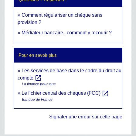
Comment régulariser un chèque sans
provision ?
Médiateur bancaire : comment y recourir ?
Pour en savoir plus
Les services de base dans le cadre du droit au
open_in_new
compte
La finance pour tous
open_in_new
Le fichier central des chèques (FCC)
Banque de France
Signaler une erreur sur cette page