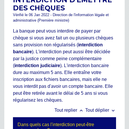
DES CHÈQUES
Vérifié le 06 Jan 2022 - Direction de l'information légale et
administrative (Première ministre)
La banque peut vous interdire de payer par
chèque si vous avez fait un ou plusieurs chèques
sans provision non régularisés (
interdiction
bancaire
). L'interdiction peut aussi être décidée
par la justice comme peine complémentaire
(
interdiction judiciaire
). L'interdiction bancaire
dure au maximum 5 ans. Elle entraîne votre
inscription aux fichiers bancaires, mais elle ne
vous interdit pas d'avoir un compte bancaire. Elle
peut être retirée avant le délai de 5 ans si vous
régularisez les chèques.
keyboard_arrow_up
keyboard_arrow_down
Tout replier
Tout déplier
Dans quels cas l'interdiction peut-être