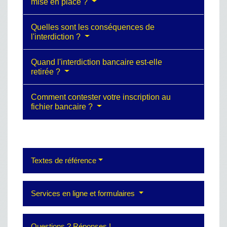
mise en place ?
Quelles sont les conséquences de
l'interdiction ?
Quand l'interdiction bancaire est-elle
retirée ?
Comment contester votre inscription au
fichier bancaire ?
Textes de référence
Services en ligne et formulaires
Questions ? Réponses !