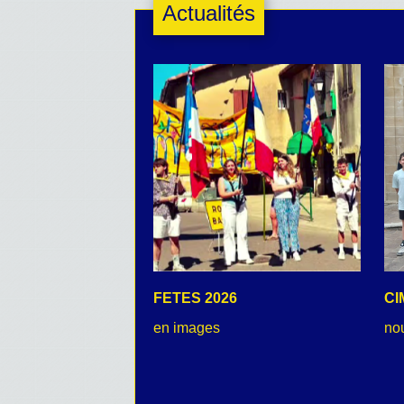
Actualités
FETES 2026
CI
en images
no