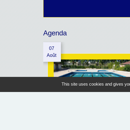
Agenda
07
Août
This site uses cookies and gives you
OUVERTURE PISCINE
Geaune
07/07/2026 au 30/08/2026
14:30