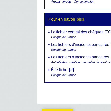
Argent - Impôts - Consommation
Pour en savoir plus
Le fichier central des chèques (F
Banque de France
o
Les fichiers d'incidents bancaires
Banque de France
o
Les fichiers d'incidents bancaires
Autorité de contrôle prudentiel et de résolu
open_in_new
Être fiché
Banque de France