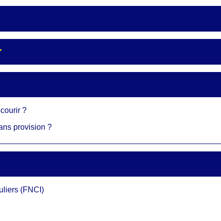
courir ?
ns provision ?
uliers (FNCI)