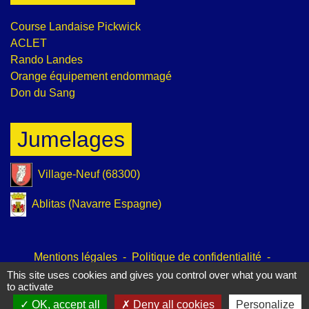
Course Landaise Pickwick
ACLET
Rando Landes
Orange équipement endommagé
Don du Sang
Jumelages
Village-Neuf (68300)
Ablitas (Navarre Espagne)
Mentions légales
-
Politique de confidentialité
-
Accessibilité
-
Plan du site
-
Gestion des cookies
This site uses cookies and gives you control over what you want
to activate
OK, accept all
Deny all cookies
Personalize