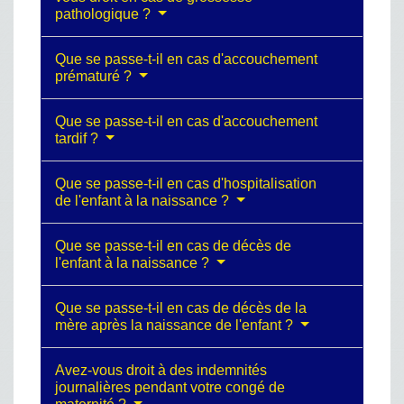
pathologique ?
Que se passe-t-il en cas d'accouchement
prématuré ?
Que se passe-t-il en cas d'accouchement
tardif ?
Que se passe-t-il en cas d'hospitalisation
de l'enfant à la naissance ?
Que se passe-t-il en cas de décès de
l'enfant à la naissance ?
Que se passe-t-il en cas de décès de la
mère après la naissance de l'enfant ?
Avez-vous droit à des indemnités
journalières pendant votre congé de