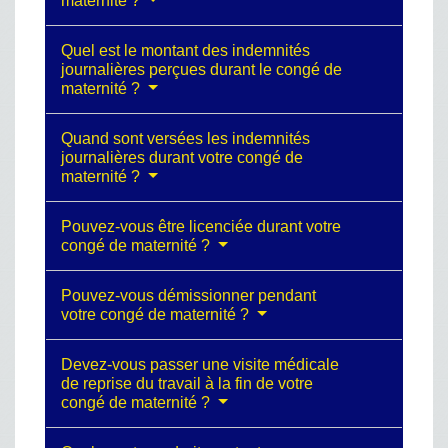
maternité ?
Quel est le montant des indemnités
journalières perçues durant le congé de
maternité ?
Quand sont versées les indemnités
journalières durant votre congé de
maternité ?
Pouvez-vous être licenciée durant votre
congé de maternité ?
Pouvez-vous démissionner pendant
votre congé de maternité ?
Devez-vous passer une visite médicale
de reprise du travail à la fin de votre
congé de maternité ?