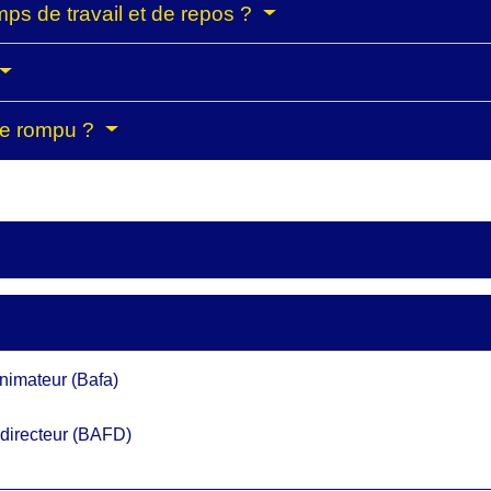
ps de travail et de repos ?
tre rompu ?
animateur (Bafa)
 directeur (BAFD)