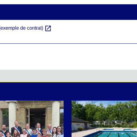
open_in_new
(exemple de contrat)