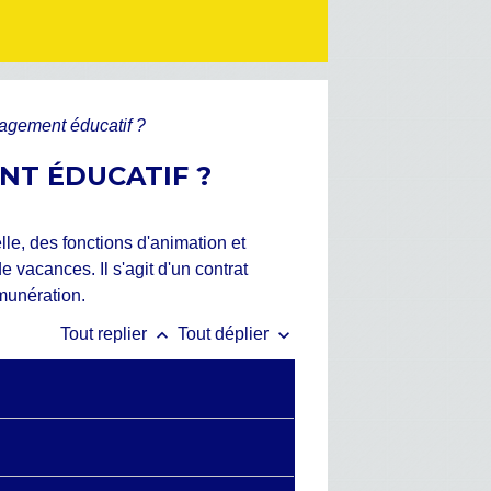
gagement éducatif ?
NT ÉDUCATIF ?
le, des fonctions d'animation et
vacances. Il s'agit d'un contrat
émunération.
keyboard_arrow_up
keyboard_arrow_down
Tout replier
Tout déplier