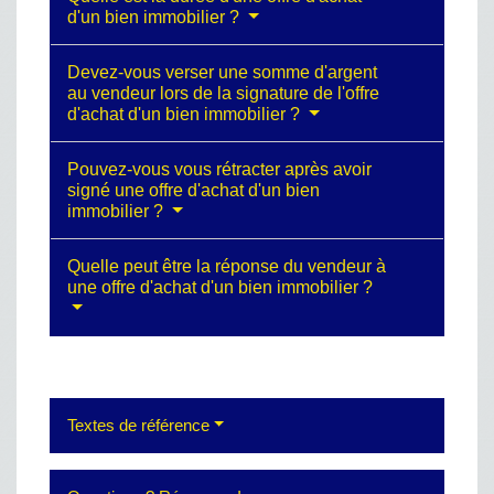
d'un bien immobilier ?
Devez-vous verser une somme d'argent
au vendeur lors de la signature de l'offre
d'achat d'un bien immobilier ?
Pouvez-vous vous rétracter après avoir
signé une offre d'achat d'un bien
immobilier ?
Quelle peut être la réponse du vendeur à
une offre d'achat d'un bien immobilier ?
Textes de référence