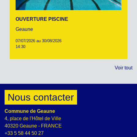
OUVERTURE PISCINE
Geaune
07/07/2026 au 30/08/2026
14:30
Voir tout
Nous contacter
Commune de Geaune
4, place de l'Hôtel de Ville
40320 Geaune - FRANCE
+33 5 58 44 50 27