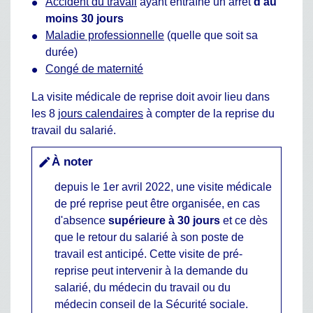
Accident du travail
ayant entraîné un arrêt
d'au
moins 30 jours
Maladie professionnelle
(quelle que soit sa
durée)
Congé de maternité
La visite médicale de reprise doit avoir lieu dans
les 8
jours calendaires
à compter de la reprise du
travail du salarié.
À noter
edit
depuis le 1
er
avril 2022, une visite médicale
de pré reprise peut être organisée, en cas
d'absence
supérieure à 30 jours
et ce dès
que le retour du salarié à son poste de
travail est anticipé. Cette visite de pré-
reprise peut intervenir à la demande du
salarié, du médecin du travail ou du
médecin conseil de la Sécurité sociale.