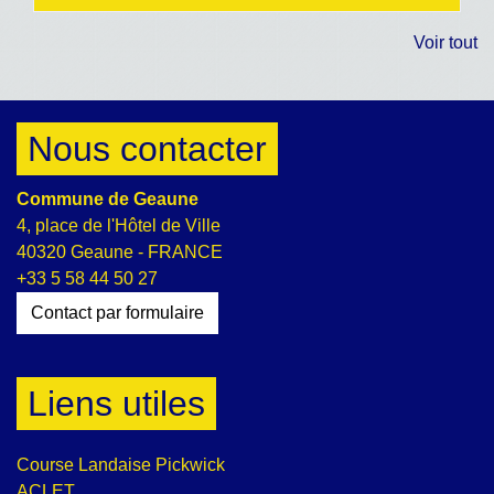
Voir tout
Nous contacter
Commune de Geaune
4, place de l'Hôtel de Ville
40320 Geaune - FRANCE
+33 5 58 44 50 27
Contact par formulaire
Liens utiles
Course Landaise Pickwick
ACLET