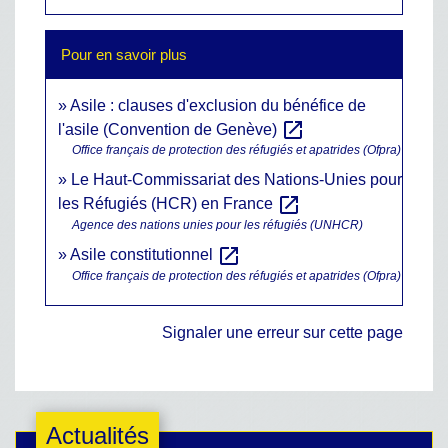
Pour en savoir plus
Asile : clauses d'exclusion du bénéfice de
open_in_new
l'asile (Convention de Genève)
Office français de protection des réfugiés et apatrides (Ofpra)
Le Haut-Commissariat des Nations-Unies pour
open_in_new
les Réfugiés (HCR) en France
Agence des nations unies pour les réfugiés (UNHCR)
open_in_new
Asile constitutionnel
Office français de protection des réfugiés et apatrides (Ofpra)
Signaler une erreur sur cette page
Actualités