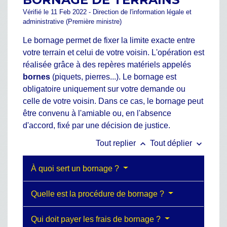
Vérifié le 11 Feb 2022 - Direction de l'information légale et
administrative (Première ministre)
Le bornage permet de fixer la limite exacte entre
votre terrain et celui de votre voisin. L'opération est
réalisée grâce à des repères matériels appelés
bornes
(piquets, pierres...). Le bornage est
obligatoire uniquement sur votre demande ou
celle de votre voisin. Dans ce cas, le bornage peut
être convenu à l'amiable ou, en l'absence
d'accord, fixé par une décision de justice.
keyboard_arrow_up
keyboard_arrow_down
Tout replier
Tout déplier
À quoi sert un bornage ?
Quelle est la procédure de bornage ?
Qui doit payer les frais de bornage ?