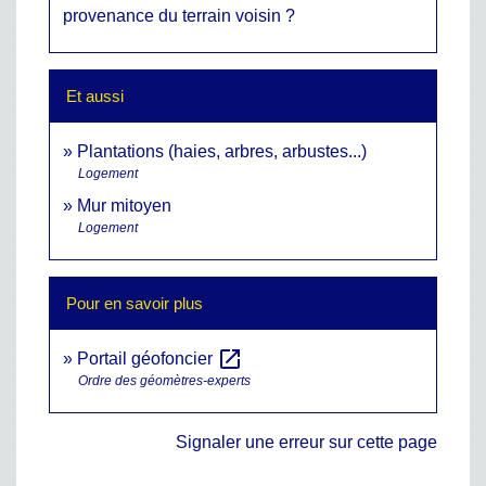
provenance du terrain voisin ?
Et aussi
Plantations (haies, arbres, arbustes...)
Logement
Mur mitoyen
Logement
Pour en savoir plus
open_in_new
Portail géofoncier
Ordre des géomètres-experts
Signaler une erreur sur cette page