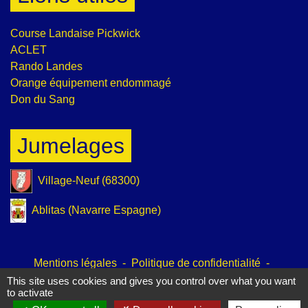
Course Landaise Pickwick
ACLET
Rando Landes
Orange équipement endommagé
Don du Sang
Jumelages
Village-Neuf (68300)
Ablitas (Navarre Espagne)
Mentions légales
-
Politique de confidentialité
-
Accessibilité
-
Plan du site
-
Gestion des cookies
This site uses cookies and gives you control over what you want
to activate