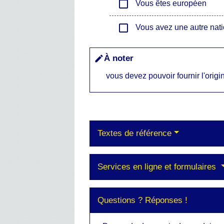
check_box_outline_blank
Vous êtes européen
check_box_outline_blank
Vous avez une autre nati
À noter
edit
vous devez pouvoir fournir l'orig
Textes de référence
Services en ligne et formulaires
Questions ? Réponses !