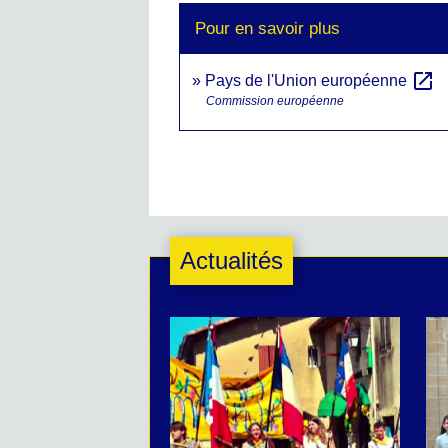
Pour en savoir plus
open_in_new
Pays de l'Union européenne
Commission européenne
Actualités