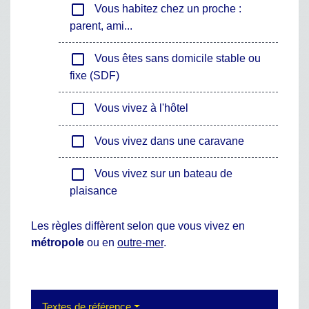
check_box_outline_blank
Vous habitez chez un proche :
parent, ami...
check_box_outline_blank
Vous êtes sans domicile stable ou
fixe (SDF)
check_box_outline_blank
Vous vivez à l'hôtel
check_box_outline_blank
Vous vivez dans une caravane
check_box_outline_blank
Vous vivez sur un bateau de
plaisance
Les règles diffèrent selon que vous vivez en
métropole
ou en
outre-mer
.
Textes de référence