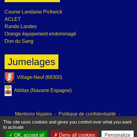
Course Landaise Pickwick
ACLET
Rando Landes
Orange équipement endommagé
Don du Sang
Jumelages
Village-Neuf (68300)
Ablitas (Navarre Espagne)
Mentions légales
-
Politique de confidentialité
-
Accessibilité
-
Plan du site
-
Gestion des cookies
This site uses cookies and gives you control over what you want
to activate
OK, accept all
Deny all cookies
Personalize