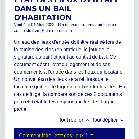
DANS UN BAIL
D'HABITATION
Vérifié le 04 May 2022 - Direction de l'information légale et
administrative (Première ministre)
Un état des lieux d'entrée doit être réalisé lors de
la remise des clés (en pratique, le jour de la
signature du bail) et joint au contrat de bail. Ce
document décrit l'état du logement et de ses
équipements à l'entrée dans les lieux du locataire.
Un nouvel état des lieux sera fait lorsque le
locataire quittera le logement et rendra les clés. En
cas de litige, la comparaison de ces 2 documents
permet d'établir les responsabilités de chaque
partie.
keyboard_arrow_up
keyboard_arrow_down
Tout replier
Tout déplier
Comment faire l'état des lieux ?