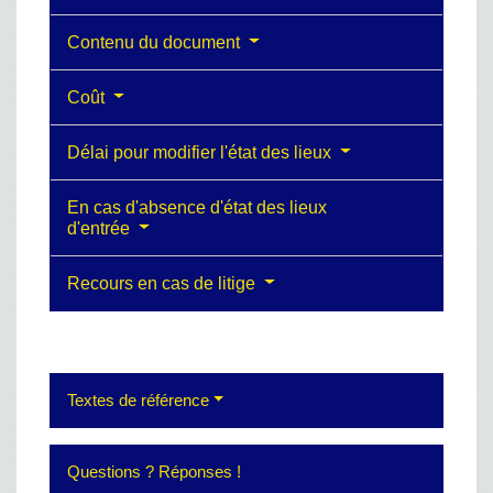
Contenu du document
Coût
Délai pour modifier l'état des lieux
En cas d'absence d'état des lieux
d'entrée
Recours en cas de litige
Textes de référence
Questions ? Réponses !