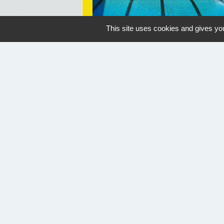
This site uses cookies and gives you
OUVERTURE PISCINE
Geaune
07/07/2026 au 30/08/2026
14:30
Nous contacter
Commune de Geaune
4, place de l'Hôtel de Ville
40320 Geaune - FRANCE
+33 5 58 44 50 27