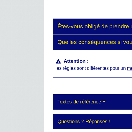
Êtes-vous obligé de prendre 
Quelles conséquences si vou
Attention :
warning
les règles sont différentes pour un
me
Textes de référence
Questions ? Réponses !