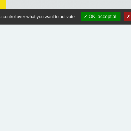
 control over what you want to activate
OK, accept all
Liens utiles
Course Landaise Pickwick
ACLET
Rando Landes
Orange équipement endommagé