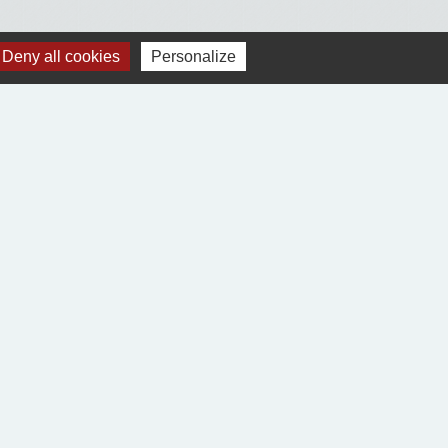
Deny all cookies
Personalize
Voir tout
Jumelages
Village-Neuf (68300)
Ablitas (Navarre Espagne)