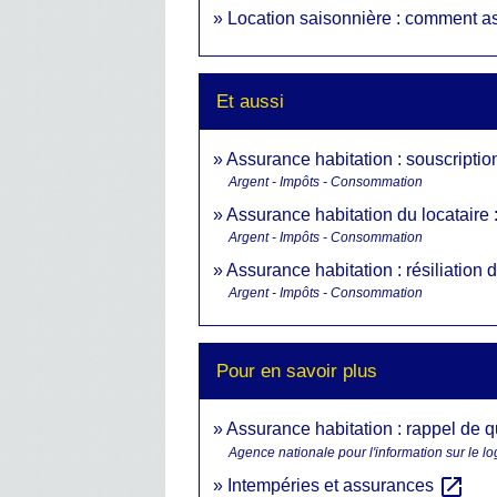
Location saisonnière : comment a
Et aussi
Assurance habitation : souscriptio
Argent - Impôts - Consommation
Assurance habitation du locataire :
Argent - Impôts - Consommation
Assurance habitation : résiliation 
Argent - Impôts - Consommation
Pour en savoir plus
Assurance habitation : rappel de 
Agence nationale pour l'information sur le l
open_in_new
Intempéries et assurances