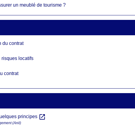
ssurer un meublé de tourisme ?
n du contrat
 risques locatifs
du contrat
open_in_new
quelques principes
ogement (Anil)