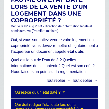
LORS DE LA VENTE D'UN
LOGEMENT DANS UNE
COPROPRIÉTÉ ?
Vérifié le 02 Aug 2023 - Direction de l'information légale et
administrative (Première ministre)
Oui, si vous souhaitez vendre votre logement en
copropriété, vous devez remettre obligatoirement à
l'acquéreur un document appelé
état daté
.
Quel est le but de l'état daté ? Quelles
informations doit-il contenir ? Quel est son coût ?
Nous faisons un point sur la réglementation.
keyboard_arrow_up
keyboard_arrow_down
Tout replier
Tout déplier
Qu'est-ce qu'un état daté ?
Qui doit rédiger l'état daté lors de la