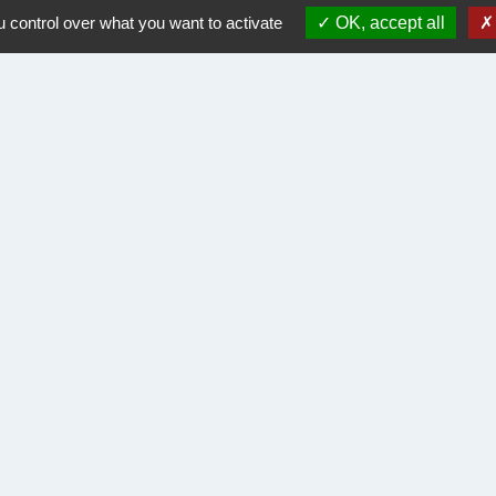
 control over what you want to activate
OK, accept all
Liens utiles
Course Landaise Pickwick
ACLET
Rando Landes
Orange équipement endommagé
Don du Sang