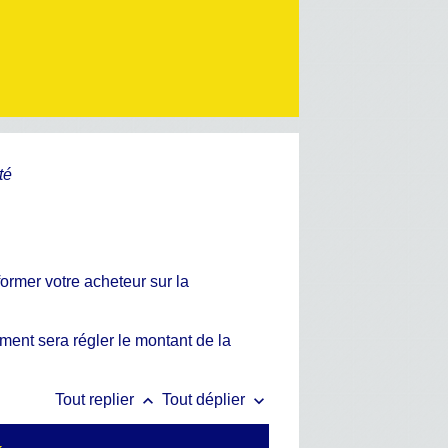
té
ormer votre acheteur sur la
ment sera régler le montant de la
keyboard_arrow_up
keyboard_arrow_down
Tout replier
Tout déplier