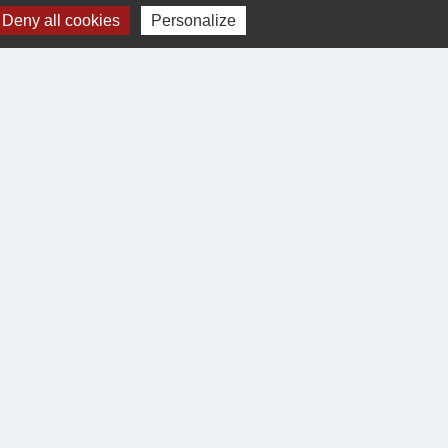
Deny all cookies
Personalize
Voir tout
Jumelages
Village-Neuf (68300)
Ablitas (Navarre Espagne)