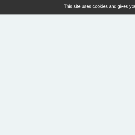
OUVERTURE PISCINE
This site uses cookies and gives you
Geaune
07/07/2026 au 30/08/2026
14:30
Nous contacter
Commune de Geaune
4, place de l'Hôtel de Ville
40320 Geaune - FRANCE
+33 5 58 44 50 27
Contact par formulaire