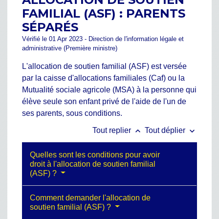
FAMILIAL (ASF) : PARENTS
SÉPARÉS
Vérifié le 01 Apr 2023 - Direction de l'information légale et
administrative (Première ministre)
L'allocation de soutien familial (ASF) est versée
par la caisse d'allocations familiales (Caf) ou la
Mutualité sociale agricole (MSA) à la personne qui
élève seule son enfant privé de l'aide de l'un de
ses parents, sous conditions.
keyboard_arrow_up
keyboard_arrow_down
Tout replier
Tout déplier
Quelles sont les conditions pour avoir
droit à l'allocation de soutien familial
(ASF) ?
Comment demander l'allocation de
soutien familial (ASF) ?