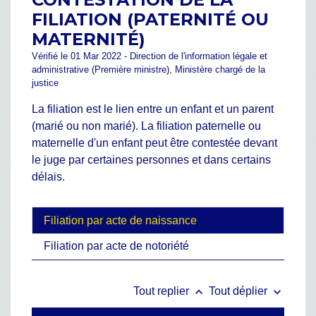
FILIATION (PATERNITÉ OU
MATERNITÉ)
Vérifié le 01 Mar 2022 - Direction de l'information légale et
administrative (Première ministre), Ministère chargé de la
justice
La filiation est le lien entre un enfant et un parent
(marié ou non marié). La filiation paternelle ou
maternelle d'un enfant peut être contestée devant
le juge par certaines personnes et dans certains
délais.
Filiation par acte de naissance
Filiation par acte de notoriété
keyboard_arrow_up
keyboard_arrow_down
Tout replier
Tout déplier