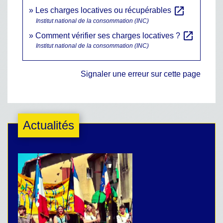
open_in_new
Les charges locatives ou récupérables
Institut national de la consommation (INC)
open_in_new
Comment vérifier ses charges locatives ?
Institut national de la consommation (INC)
Signaler une erreur sur cette page
Actualités