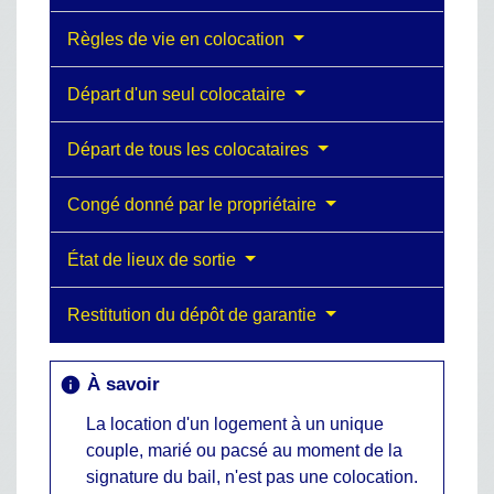
Règles de vie en colocation
Départ d'un seul colocataire
Départ de tous les colocataires
Congé donné par le propriétaire
État de lieux de sortie
Restitution du dépôt de garantie
À savoir
info
La location d'un logement à un unique
couple, marié ou pacsé au moment de la
signature du bail, n'est pas une colocation.