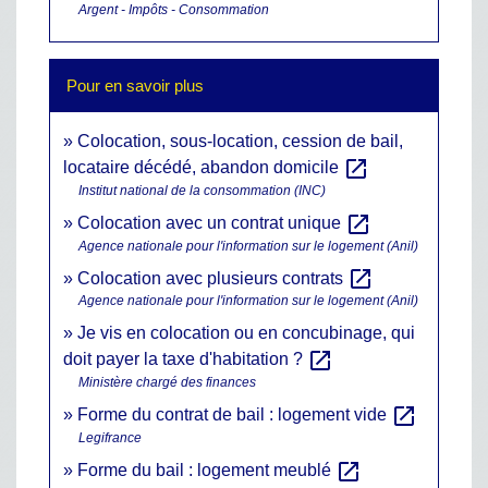
Argent - Impôts - Consommation
Pour en savoir plus
Colocation, sous-location, cession de bail,
open_in_new
locataire décédé, abandon domicile
Institut national de la consommation (INC)
open_in_new
Colocation avec un contrat unique
Agence nationale pour l'information sur le logement (Anil)
open_in_new
Colocation avec plusieurs contrats
Agence nationale pour l'information sur le logement (Anil)
Je vis en colocation ou en concubinage, qui
open_in_new
doit payer la taxe d'habitation ?
Ministère chargé des finances
open_in_new
Forme du contrat de bail : logement vide
Legifrance
open_in_new
Forme du bail : logement meublé