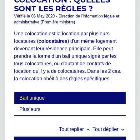
SONT LES RÈGLES ?
Vérifié le 06 May 2020 - Direction de l'information légale et
administrative (Première ministre)
Une colocation est la location par plusieurs
locataires (
colocataires
) d'un même logement
devenant leur résidence principale. Elle peut
prendre la forme d'un bail unique signé par les
tous colocataires, ou d'autant de contrats de
location qu'il y a de colocataires. Dans les 2 cas,
la colocation obéit à des règles spécifiques.
Bail unique
Plusieurs
keyboard_arrow_up
keyboard_arrow_down
Tout replier
Tout déplier