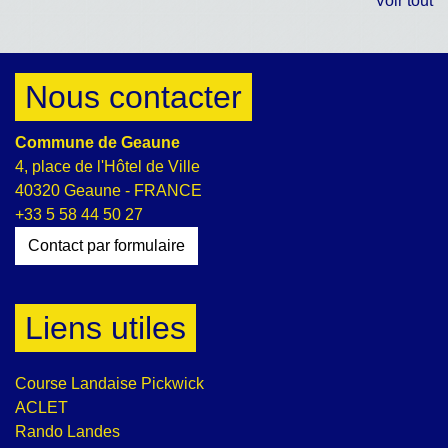
Voir tout
Nous contacter
Commune de Geaune
4, place de l'Hôtel de Ville
40320 Geaune - FRANCE
+33 5 58 44 50 27
Contact par formulaire
Liens utiles
Course Landaise Pickwick
ACLET
Rando Landes