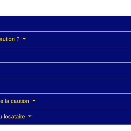
caution ?
de la caution
du locataire