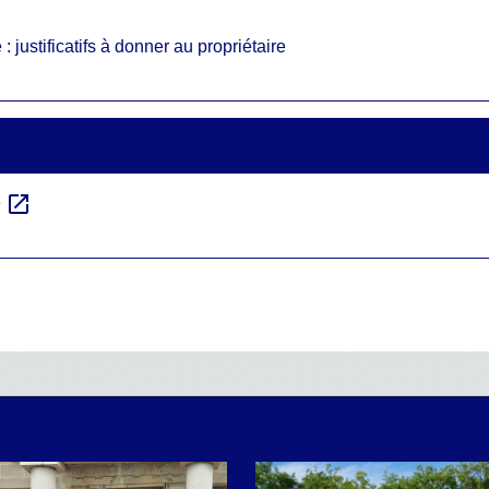
: justificatifs à donner au propriétaire
open_in_new
e