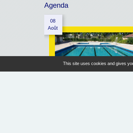
Agenda
08
Août
This site uses cookies and gives you
OUVERTURE PISCINE
Geaune
07/07/2026 au 30/08/2026
14:30