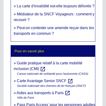
La carte d'invalidité est-elle toujours délivrée ?
Médiateur de la SNCF Voyageurs : comment y
recourir ?
Peut-on contester une amende reçue dans les
transports en commun ?
Pour en savoir plus
Guide pratique relatif à la carte mobilité
open_in_new
inclusion (CMI)
Caisse nationale de solidarité pour l'autonomie (CNSA)
open_in_new
Carte Avantage Senior SNCF
Société nationale des chemins de fer français (SNCF)
open_in_new
Aides aux transports à Paris
Ville de Paris
Pass Paris Access' pour les personnes adultes