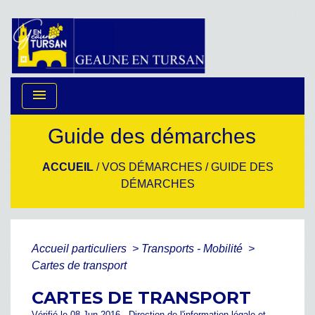
menu
Guide des démarches
ACCUEIL
/
VOS DÉMARCHES
/
GUIDE DES
DÉMARCHES
Accueil particuliers
>
Transports - Mobilité
>
Cartes de transport
CARTES DE TRANSPORT
Vérifié le 08 Jun 2016 - Direction de l'information légale et