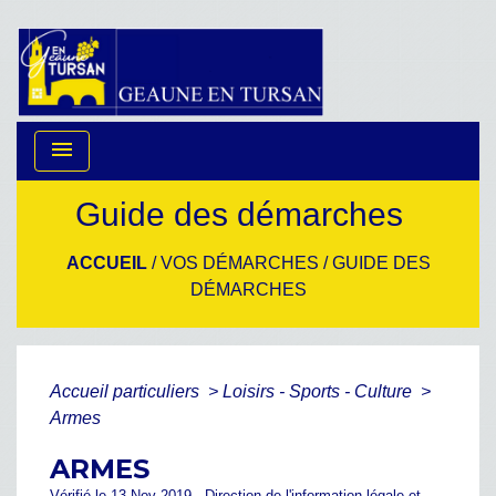
menu
Guide des démarches
ACCUEIL
/
VOS DÉMARCHES
/
GUIDE DES
DÉMARCHES
Accueil particuliers
>
Loisirs - Sports - Culture
>
Armes
ARMES
Vérifié le 13 Nov 2019 - Direction de l'information légale et