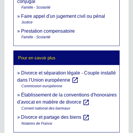
conjugal
Famille - Scolarité
Faire appel d'un jugement civil ou pénal
Justice
Prestation compensatoire
Famille - Scolarité
Pour en savoir plus
Divorce et séparation légale - Couple installé
open_in_new
dans l'Union européenne
Commission européenne
Établissement de la conventions d'honoraires
open_in_new
d'avocat en matière de divorce
Conseil national des barreaux
open_in_new
Divorce et partage des biens
Notaires de France