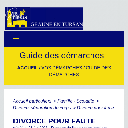
menu
Guide des démarches
ACCUEIL
/
VOS DÉMARCHES
/
GUIDE DES
DÉMARCHES
Accueil particuliers
>
Famille - Scolarité
>
Divorce, séparation de corps
>
Divorce pour faute
DIVORCE POUR FAUTE
Vérifié le 28 Jul 2023 - Direction de l'information légale et