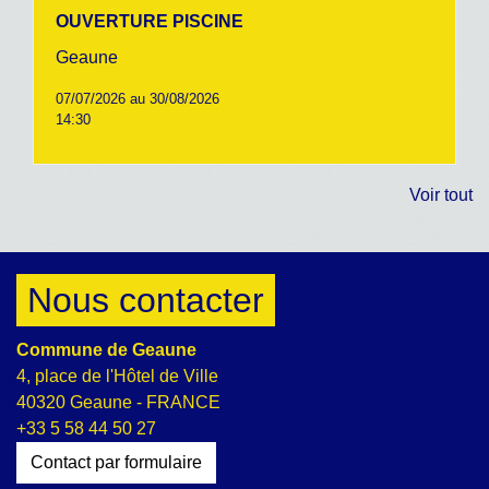
OUVERTURE PISCINE
Geaune
07/07/2026 au 30/08/2026
14:30
Voir tout
Nous contacter
Commune de Geaune
4, place de l'Hôtel de Ville
40320 Geaune - FRANCE
+33 5 58 44 50 27
Contact par formulaire