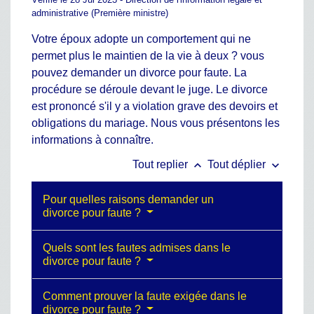
administrative (Première ministre)
Votre époux adopte un comportement qui ne
permet plus le maintien de la vie à deux ? vous
pouvez demander un divorce pour faute. La
procédure se déroule devant le juge. Le divorce
est prononcé s'il y a violation grave des devoirs et
obligations du mariage. Nous vous présentons les
informations à connaître.
keyboard_arrow_up
keyboard_arrow_down
Tout replier
Tout déplier
Pour quelles raisons demander un
divorce pour faute ?
Quels sont les fautes admises dans le
divorce pour faute ?
Comment prouver la faute exigée dans le
divorce pour faute ?